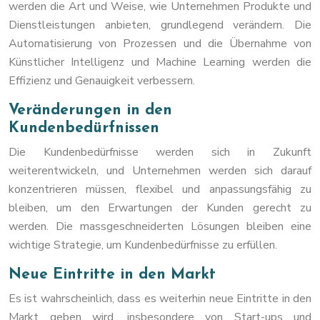
werden die Art und Weise, wie Unternehmen Produkte und
Dienstleistungen anbieten, grundlegend verändern. Die
Automatisierung von Prozessen und die Übernahme von
Künstlicher Intelligenz und Machine Learning werden die
Effizienz und Genauigkeit verbessern.
Veränderungen in den
Kundenbedürfnissen
Die Kundenbedürfnisse werden sich in Zukunft
weiterentwickeln, und Unternehmen werden sich darauf
konzentrieren müssen, flexibel und anpassungsfähig zu
bleiben, um den Erwartungen der Kunden gerecht zu
werden. Die massgeschneiderten Lösungen bleiben eine
wichtige Strategie, um Kundenbedürfnisse zu erfüllen.
Neue Eintritte in den Markt
Es ist wahrscheinlich, dass es weiterhin neue Eintritte in den
Markt geben wird, insbesondere von Start-ups und