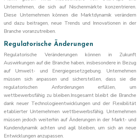
Unternehmen, die sich auf Nischenmärkte konzentrieren.
Diese Unternehmen können die Marktdynamik verändern
und dazu beitragen, neue Trends und Innovationen in der
Branche voranzutreiben.
Regulatorische Änderungen
Regulatorische Veränderungen können in Zukunft
Auswirkungen auf die Branche haben, insbesondere in Bezug
auf Umwelt- und Energiegesetzgebung. Unternehmen
müssen sich anpassen und sicherstellen, dass sie die
regulatorischen Anforderungen erfüllen, um
wettbewerbsfähig zu bleiben.Insgesamt bleibt die Branche
dank neuer Technologieentwicklungen und der Flexibilität
etablierter Unternehmen wettbewerbsfähig. Unternehmen
müssen jedoch weiterhin auf Änderungen in der Markt- und
Kundendynamik achten und agil bleiben, um sich an neue
Entwicklungen anzupassen.