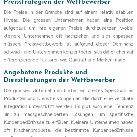
Preisstrategien der Wettbewerber
Die Preise in der Branche sind auf einem relativ stabilen
Niveau. Die grossen Unternehmen haben eine Position
aufgebaut, um ihre eigenen Preise durchzusetzen, wobei
kleinere Unternehmen oft nachziehen und sich anpassen
müssen. Preiswettbewerb ist aufgrund dieser Dominanz
schwach, und Unternehmen konzentrieren sich daher eher auf
differenzierende Faktoren wie Qualität und Markenimage.
Angebotene Produkte und
Dienstleistungen der Wettbewerber
Die grossen Unternehmen bieten ein breites Spektrum an
Produkten und Dienstleistungen an, die durch eine vertikale
Integration unterstützt werden. Es gibt auch eine Tendenz
hin zu massgeschneiderten Lösungen, um spezifische
Kundenbedürfnisse zu erfüllen. Kleinere Unternehmen haben
oft Nischenprodukte, die bestimmte Kundenbedürfnisse