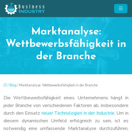
Marktanalyse:
Wettbewerbsfähigkeit in
der Branche
/
Blog
/ Marktanalyse: Wettbewerbsfähigkeit in der Branche
Die Wettbewerbsfähigkeit eines Unternehmens hängt in
jeder Branche von verschiedenen Faktoren ab, insbesondere
durch den Einsatz
neuer Technologien in der Industrie
. Um in
diesem dynamischen Umfeld erfolgreich zu sein, ist es
notwendig eine umfassende Marktanalyse durchzuführen,