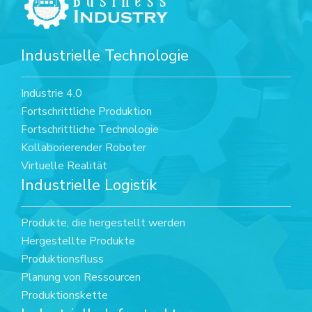
Industrielle Technologie
Industrie 4.0
Fortschrittliche Produktion
Fortschrittliche Technologie
Kollaborierender Roboter
Virtuelle Realität
Industrielle Logistik
Produkte, die hergestellt werden
Hergestellte Produkte
Produktionsfluss
Planung von Ressourcen
Produktionskette